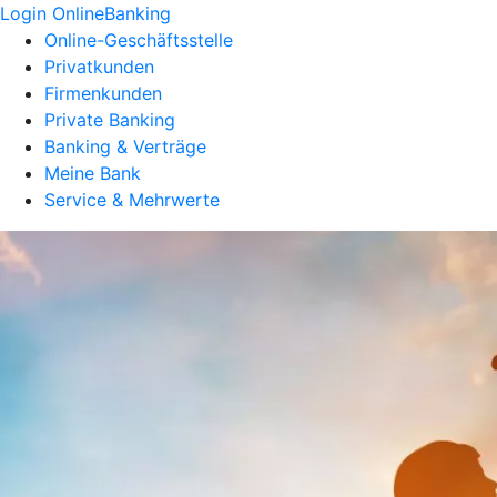
Login OnlineBanking
Online-Geschäftsstelle
Privatkunden
Firmenkunden
Private Banking
Banking & Verträge
Meine Bank
Service & Mehrwerte