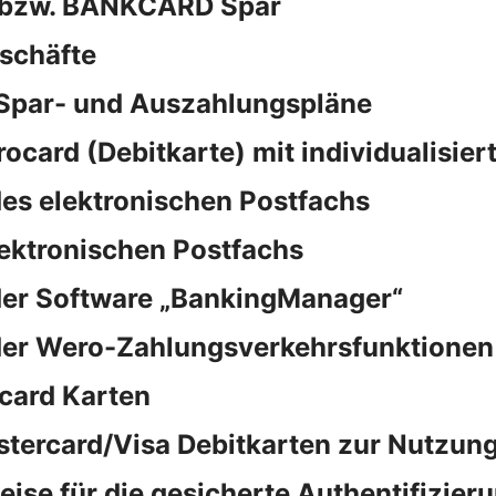
d bzw. BANKCARD Spar
schäfte
 Spar- und Auszahlungspläne
rocard (Debitkarte) mit individualisie
es elektronischen Postfachs
lektronischen Postfachs
der Software „BankingManager“
der Wero-Zahlungsverkehrsfunktionen
card Karten
stercard/Visa Debitkarten zur Nutzung
e für die gesicherte Authentifizieru