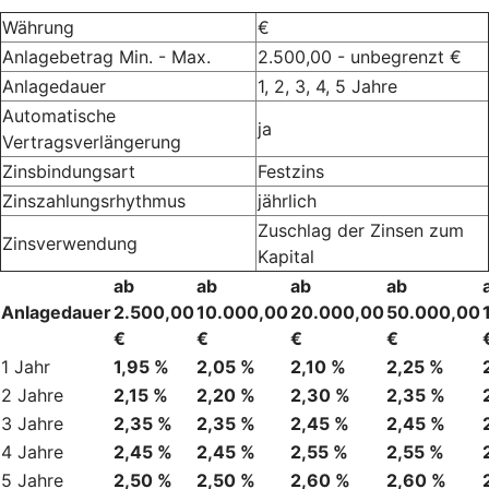
Währung
€
Anlagebetrag Min. - Max.
2.500,00 - unbegrenzt €
Anlagedauer
1, 2, 3, 4, 5 Jahre
Automatische
ja
Vertragsverlängerung
Zinsbindungsart
Festzins
Zinszahlungsrhythmus
jährlich
Zuschlag der Zinsen zum
Zinsverwendung
Kapital
ab
ab
ab
ab
Anlagedauer
2.500,00
10.000,00
20.000,00
50.000,00
€
€
€
€
1 Jahr
1,95 %
2,05 %
2,10 %
2,25 %
2 Jahre
2,15 %
2,20 %
2,30 %
2,35 %
3 Jahre
2,35 %
2,35 %
2,45 %
2,45 %
4 Jahre
2,45 %
2,45 %
2,55 %
2,55 %
5 Jahre
2,50 %
2,50 %
2,60 %
2,60 %