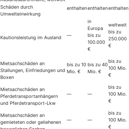
Schäden durch
enthalten
enthalten
enthalten
Umwelteinwirkung
in
weltweit
Europa
bis zu
—
bis zu
Kautionsleistung im Ausland
250.000
100.000
€
€
bis zu
Mietsachschäden an
bis zu 10
bis zu 40
100 Mio.
Stallungen, Einfriedungen und
Mio. €
Mio. €
€
Boxen
bis zu
Mietsachschäden an
—
—
100 Mio.
Pferdetransportanhängern
€
und Pferdetransport-Lkw
bis zu
Mietsachschäden an
—
—
100 Mio.
gemieteten oder geliehenen
€
beweglichen Sachen