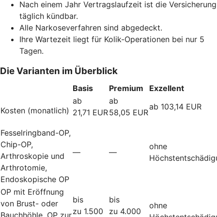
Nach einem Jahr Vertragslaufzeit ist die Versicherung
täglich kündbar.
Alle Narkoseverfahren sind abgedeckt.
Ihre Wartezeit liegt für Kolik-Operationen bei nur 5
Tagen.
Die Varianten im Überblick
Basis
Premium
Exzellent
ab
ab
ab 103,14 EUR
Kosten (monatlich)
21,71 EUR
58,05 EUR
Fesselringband-OP,
Chip-OP,
ohne
—
—
Arthroskopie und
Höchstentschädig
Arthrotomie,
Endoskopische OP
OP mit Eröffnung
bis
bis
von Brust- oder
ohne
zu 1.500
zu 4.000
Bauchhöhle, OP zur
Höchstentschädig