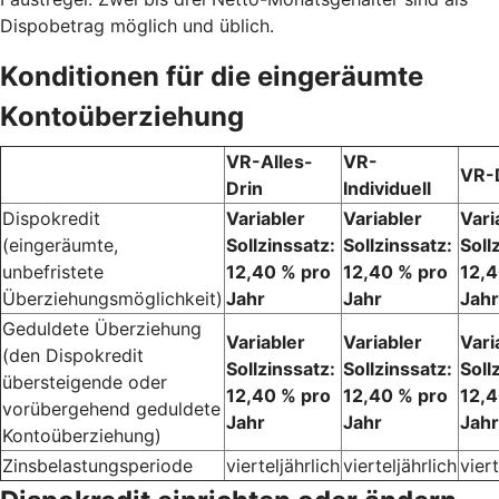
Dispobetrag möglich und üblich.
Konditionen für die eingeräumte
Kontoüberziehung
VR-Alles-
VR-
VR-
Drin
Individuell
Dispokredit
Variabler
Variabler
Vari
(eingeräumte,
Sollzinssatz:
Sollzinssatz:
Soll
unbefristete
12,40 % pro
12,40 % pro
12,4
Überziehungsmöglichkeit)
Jahr
Jahr
Jahr
Geduldete Überziehung
Variabler
Variabler
Vari
(den Dispokredit
Sollzinssatz:
Sollzinssatz:
Soll
übersteigende oder
12,40 % pro
12,40 % pro
12,4
vorübergehend geduldete
Jahr
Jahr
Jahr
Kontoüberziehung)
Zinsbelastungsperiode
vierteljährlich
vierteljährlich
viert