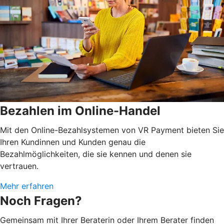
Bezahlen im Online-Handel
Mit den Online-Bezahlsystemen von VR Payment bieten Sie
Ihren Kundinnen und Kunden genau die
Bezahlmöglichkeiten, die sie kennen und denen sie
vertrauen.
Mehr erfahren
Noch Fragen?
Gemeinsam mit Ihrer Beraterin oder Ihrem Berater finden