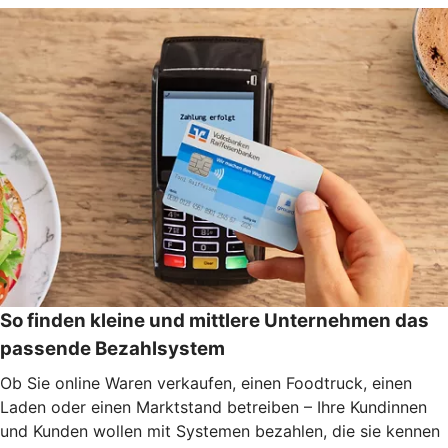
So finden kleine und mittlere Unternehmen das
passende Bezahlsystem
Ob Sie online Waren verkaufen, einen Foodtruck, einen
Laden oder einen Marktstand betreiben – Ihre Kundinnen
und Kunden wollen mit Systemen bezahlen, die sie kennen