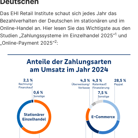
Deutschen
Das EHI Retail Institute schaut sich jedes Jahr das
Bezahlverhalten der Deutschen im stationären und im
Online-Handel an. Hier lesen Sie das Wichtigste aus den
1
Studien „Zahlungssysteme im Einzelhandel 2025“
und
2
„Online-Payment 2025“
: