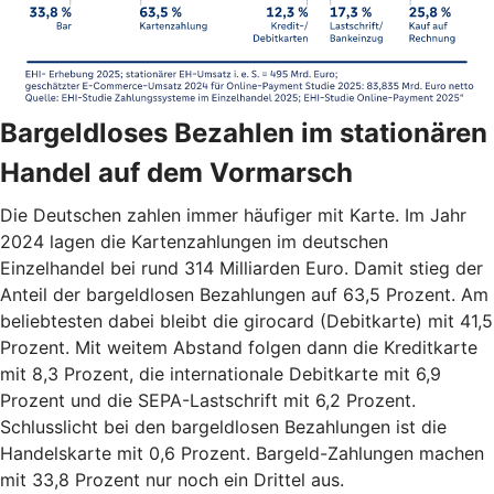
Bargeldloses Bezahlen im stationären
Handel auf dem Vormarsch
Die Deutschen zahlen immer häufiger mit Karte. Im Jahr
2024 lagen die Kartenzahlungen im deutschen
Einzelhandel bei rund 314 Milliarden Euro. Damit stieg der
Anteil der bargeldlosen Bezahlungen auf 63,5 Prozent. Am
beliebtesten dabei bleibt die girocard (Debitkarte) mit 41,5
Prozent. Mit weitem Abstand folgen dann die Kreditkarte
mit 8,3 Prozent, die internationale Debitkarte mit 6,9
Prozent und die SEPA-Lastschrift mit 6,2 Prozent.
Schlusslicht bei den bargeldlosen Bezahlungen ist die
Handelskarte mit 0,6 Prozent. Bargeld-Zahlungen machen
mit 33,8 Prozent nur noch ein Drittel aus.