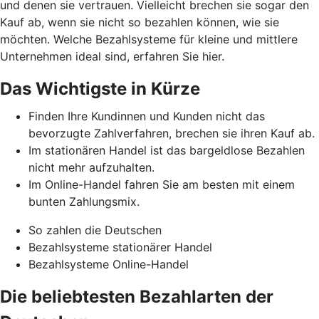
und denen sie vertrauen. Vielleicht brechen sie sogar den
Kauf ab, wenn sie nicht so bezahlen können, wie sie
möchten. Welche Bezahlsysteme für kleine und mittlere
Unternehmen ideal sind, erfahren Sie hier.
Das Wichtigste in Kürze
Finden Ihre Kundinnen und Kunden nicht das
bevorzugte Zahlverfahren, brechen sie ihren Kauf ab.
Im stationären Handel ist das bargeldlose Bezahlen
nicht mehr aufzuhalten.
Im Online-Handel fahren Sie am besten mit einem
bunten Zahlungsmix.
So zahlen die Deutschen
Bezahlsysteme stationärer Handel
Bezahlsysteme Online-Handel
Die beliebtesten Bezahlarten der