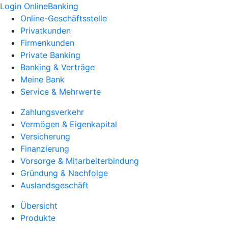
Login OnlineBanking
Online-Geschäftsstelle
Privatkunden
Firmenkunden
Private Banking
Banking & Verträge
Meine Bank
Service & Mehrwerte
Zahlungsverkehr
Vermögen & Eigenkapital
Versicherung
Finanzierung
Vorsorge & Mitarbeiterbindung
Gründung & Nachfolge
Auslandsgeschäft
Übersicht
Produkte