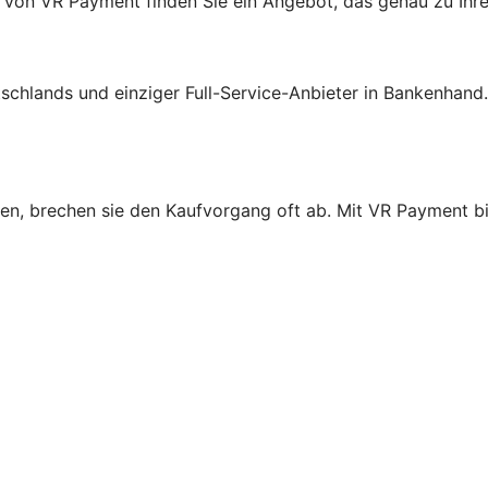
 von VR Payment finden Sie ein Angebot, das genau zu Ihr
schlands und einziger Full-Service-Anbieter in Bankenhand
n, brechen sie den Kaufvorgang oft ab. Mit VR Payment bie