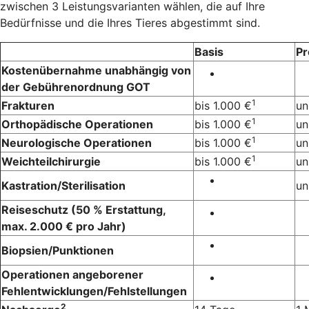
zwischen 3 Leistungsvarianten wählen, die auf Ihre
Bedürfnisse und die Ihres Tieres abgestimmt sind.
Basis
P
Kostenübernahme unabhängig von
der Gebührenordnung GOT
1
Frakturen
bis 1.000 €
un
1
Orthopädische Operationen
bis 1.000 €
un
1
Neurologische Operationen
bis 1.000 €
un
1
Weichteilchirurgie
bis 1.000 €
un
Kastration/Sterilisation
un
Reiseschutz (50 % Erstattung,
max. 2.000 € pro Jahr)
Biopsien/Punktionen
Operationen angeborener
Fehlentwicklungen/Fehlstellungen
2