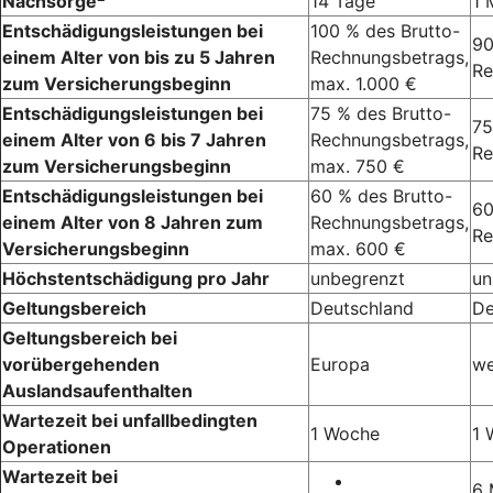
Nachsorge
14 Tage
1 
Entschädigungsleistungen bei
100 % des Brutto-
90
einem Alter von bis zu 5 Jahren
Rechnungsbetrags,
Re
zum Versicherungsbeginn
max. 1.000 €
Entschädigungsleistungen bei
75 % des Brutto-
75
einem Alter von 6 bis 7 Jahren
Rechnungsbetrags,
Re
zum Versicherungsbeginn
max. 750 €
Entschädigungsleistungen bei
60 % des Brutto-
60
einem Alter von 8 Jahren zum
Rechnungsbetrags,
Re
Versicherungsbeginn
max. 600 €
Höchstentschädigung pro Jahr
unbegrenzt
un
Geltungsbereich
Deutschland
De
Geltungsbereich bei
vorübergehenden
Europa
we
Auslandsaufenthalten
Wartezeit bei unfallbedingten
1 Woche
1 
Operationen
Wartezeit bei
6 