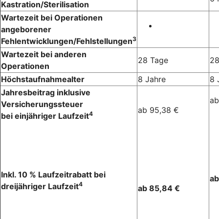
Kastration/Sterilisation
Wartezeit bei Operationen
angeborener
3
Fehlentwicklungen/Fehlstellungen
Wartezeit bei anderen
28 Tage
28
Operationen
Höchstaufnahmealter
8 Jahre
8 
Jahresbeitrag inklusive
ab
Versicherungssteuer
ab 95,38 €
4
bei einjähriger Laufzeit
Inkl. 10 % Laufzeitrabatt bei
ab
4
dreijähriger Laufzeit
ab 85,84 €