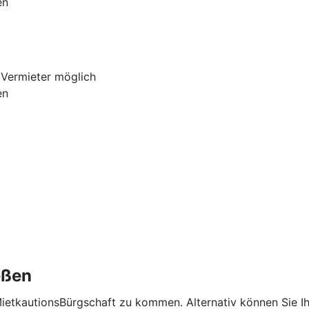
en
 Vermieter möglich
en
eßen
MietkautionsBürgschaft zu kommen. Alternativ können Sie I