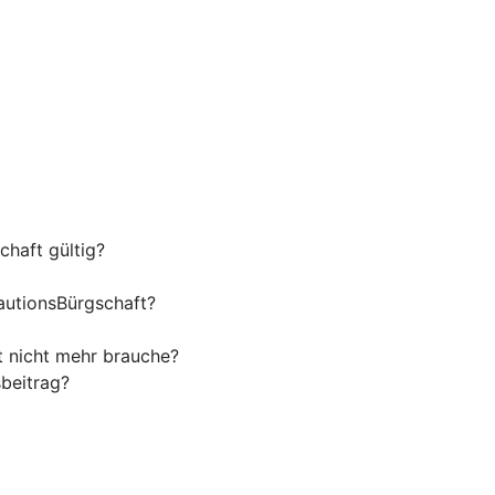
haft gültig?
autionsBürgschaft?
t nicht mehr brauche?
beitrag?