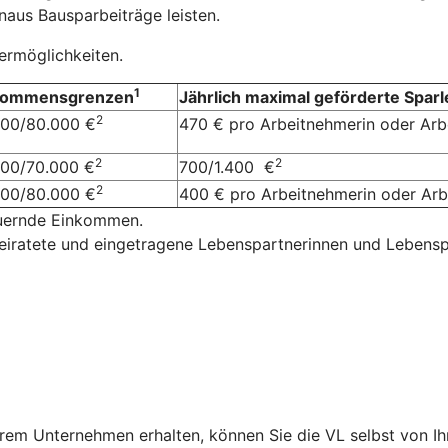
aus Bausparbeiträge leisten.
dermöglichkeiten.
1
kommensgrenzen
Jährlich maximal geförderte Sparl
2
000/80.000 €
470 € pro Arbeitnehmerin oder Ar
2
2
000/70.000 €
700/1.400 €
2
000/80.000 €
400 € pro Arbeitnehmerin oder A
euernde Einkommen.
eiratete und eingetragene Lebenspartnerinnen und Lebensp
rem Unternehmen erhalten, können Sie die VL selbst von I