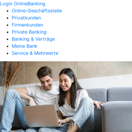
Login OnlineBanking
Online-Geschäftsstelle
Privatkunden
Firmenkunden
Private Banking
Banking & Verträge
Meine Bank
Service & Mehrwerte