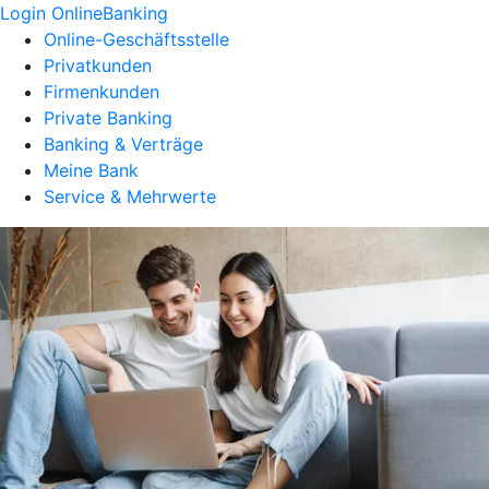
Login OnlineBanking
Online-Geschäftsstelle
Privatkunden
Firmenkunden
Private Banking
Banking & Verträge
Meine Bank
Service & Mehrwerte