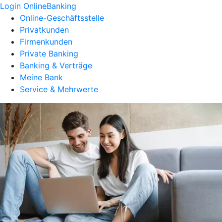
Login OnlineBanking
Online-Geschäftsstelle
Privatkunden
Firmenkunden
Private Banking
Banking & Verträge
Meine Bank
Service & Mehrwerte