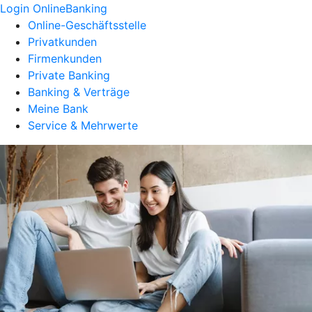
Login OnlineBanking
Online-Geschäftsstelle
Privatkunden
Firmenkunden
Private Banking
Banking & Verträge
Meine Bank
Service & Mehrwerte