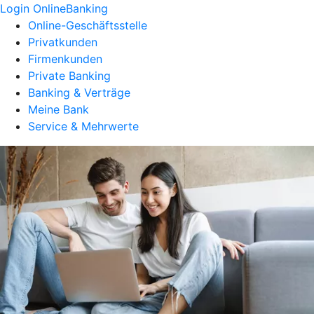
Login OnlineBanking
Online-Geschäftsstelle
Privatkunden
Firmenkunden
Private Banking
Banking & Verträge
Meine Bank
Service & Mehrwerte