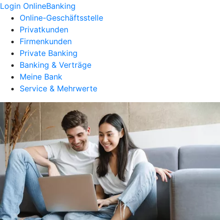
Login OnlineBanking
Online-Geschäftsstelle
Privatkunden
Firmenkunden
Private Banking
Banking & Verträge
Meine Bank
Service & Mehrwerte