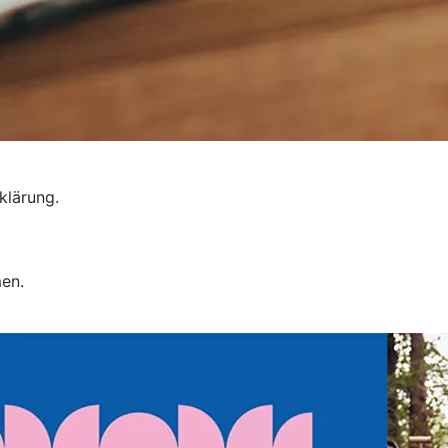
klärung.
men.